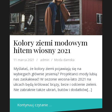
Kolory ziemi modowym
hitem wiosny 2021
11 marca 2021
admin
Moda damska
Myślałaś, że kolory ziemi pojawiają się na
wybiegach głównie jesienią? Projektanci mody lubią
nas zaskakiwać! W sezonie wiosna-lato 2021 na
ulicach będą królować brązy, beże i odcienie zieleni.
Nie zabraknie także ubrań, butów i dodatków[…]
Kontynuuj czytanie …