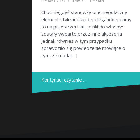
6 marca 2023
admin
Dodatki
Choć niegdyś stanowiły one nieodłączny
element stylizacji każdej eleganckiej damy,
to na przestrzeni lat spinki do włosów
zostały wyparte przez inne akcesoria.
Jednak również w tym przypadku
sprawdziło się powiedzenie mówiące o
tym, że moda[…]
Kontynuuj czytanie …