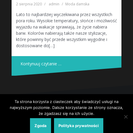
2 sierpnia 2020
admin
Moda damska
Lato to najbardziej wyczekiwana przez wszystkich
pora roku. Wysokie temperatury, słońce i możliwość
wyjazdu na wakacje sprawiają, że życie nabiera
barw. Kolorów nabierają także nasze stylizacje,
które powinny być przede wszystkim wygodne i
dostosowane do[…]
Kontynuuj czytanie …
Ta strona korzysta z ciasteczek aby świadczyć usługi na
Dumnie wspierane przez WordPressa
|
Szablon:
Oblique
by
najwyższym poziomie. Dalsze korzystanie ze strony oznacza,
Themeisle.
że zgadzasz się na ich użycie.
Strona główna
Polityka prywatności
Zgoda
Polityka prywatności