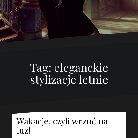
Tag:
eleganckie
stylizacje letnie
Wakacje, czyli wrzuć na
luz!