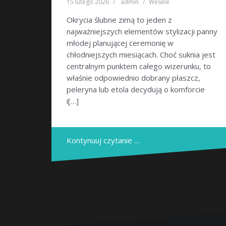
15 lutego 2026
admin
Wesele
Okrycia ślubne zimą to jeden z
najważniejszych elementów stylizacji panny
młodej planującej ceremonię w
chłodniejszych miesiącach. Choć suknia jest
centralnym punktem całego wizerunku, to
właśnie odpowiednio dobrany płaszcz,
peleryna lub etola decydują o komforcie
i[…]
Kontynuuj czytanie …