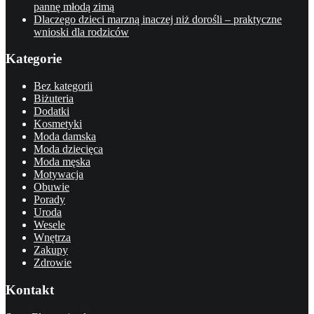
pannę młodą zimą
Dlaczego dzieci marzną inaczej niż dorośli – praktyczne
wnioski dla rodziców
Kategorie
Bez kategorii
Biżuteria
Dodatki
Kosmetyki
Moda damska
Moda dziecięca
Moda męska
Motywacja
Obuwie
Porady
Uroda
Wesele
Wnętrza
Zakupy
Zdrowie
Kontakt