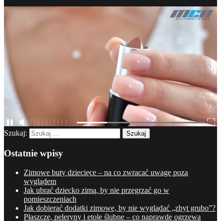
Szukaj:
Ostatnie wpisy
Zimowe buty dziecięce – na co zwracać uwagę poza
wyglądem
Jak ubrać dziecko zimą, by nie przegrzać go w
pomieszczeniach
Jak dobierać dodatki zimowe, by nie wyglądać „zbyt grubo”?
Płaszcze, peleryny i etole ślubne – co naprawdę ogrzewa