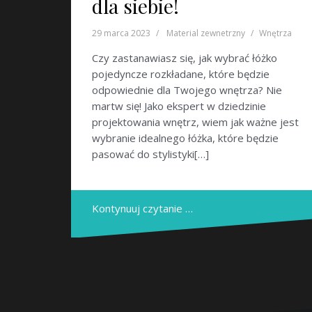
dla siebie!
29 marca 2023
Material zewnetrzny
Wnętrza
Czy zastanawiasz się, jak wybrać łóżko
pojedyncze rozkładane, które będzie
odpowiednie dla Twojego wnętrza? Nie
martw się! Jako ekspert w dziedzinie
projektowania wnętrz, wiem jak ważne jest
wybranie idealnego łóżka, które będzie
pasować do stylistyki[…]
Kontynuuj czytanie …