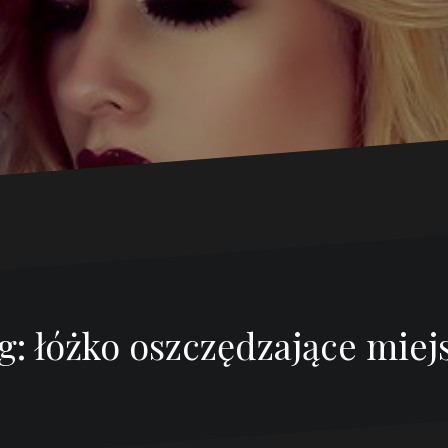
g:
łóżko oszczędzające miej