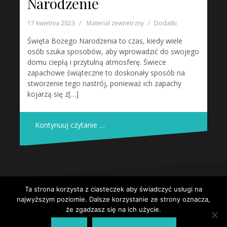
Narodzenie
17 kwietnia 2023
Material zewnetrzny
Dodatki
Święta Bożego Narodzenia to czas, kiedy wiele
osób szuka sposobów, aby wprowadzić do swojego
domu ciepłą i przytulną atmosferę. Świece
zapachowe świąteczne to doskonały sposób na
stworzenie tego nastrój, ponieważ ich zapachy
kojarzą się z[…]
Kontynuuj czytanie …
Ta strona korzysta z ciasteczek aby świadczyć usługi na
Dumnie wspierane przez WordPressa
|
Szablon:
Oblique
by
najwyższym poziomie. Dalsze korzystanie ze strony oznacza,
Themeisle.
że zgadzasz się na ich użycie.