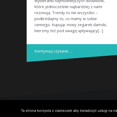
wybieraniu najmodniejszych dodatków,
które jednocześnie najbardziej z nami
rezonują. Trendy to nie wszystko –
podkreślajmy to, co mamy w sobie
cennego. Kupując nowy zegarek damski,
bierzmy też pod uwagę upływający[…]
Kontynuuj czytanie …
Dumnie wspierane przez WordPressa
|
Szablon:
Ob
Ta strona korzysta z ciasteczek aby świadczyć usługi na n