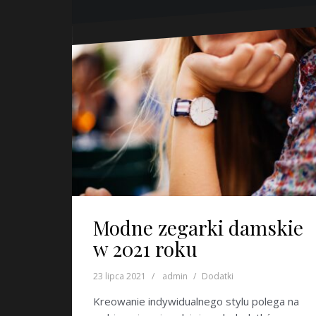
Modne zegarki damskie
w 2021 roku
23 lipca 2021
admin
Dodatki
Kreowanie indywidualnego stylu polega na