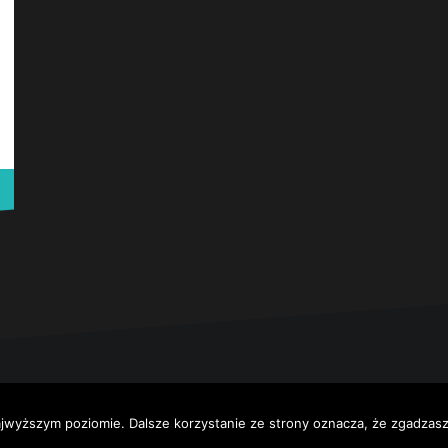
lique
by Themeisle.
ajwyższym poziomie. Dalsze korzystanie ze strony oznacza, że zgadzasz 