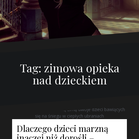
Tag:
zimowa opieka
nad dzieckiem
Dlaczego dzieci marzną
inaczej niż dorośli –