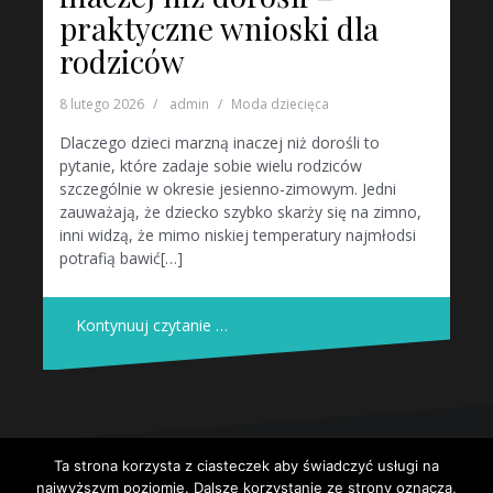
praktyczne wnioski dla
rodziców
8 lutego 2026
admin
Moda dziecięca
Dlaczego dzieci marzną inaczej niż dorośli to
pytanie, które zadaje sobie wielu rodziców
szczególnie w okresie jesienno-zimowym. Jedni
zauważają, że dziecko szybko skarży się na zimno,
inni widzą, że mimo niskiej temperatury najmłodsi
potrafią bawić[…]
Kontynuuj czytanie …
Ta strona korzysta z ciasteczek aby świadczyć usługi na
Dumnie wspierane przez WordPressa
|
Szablon:
Oblique
by
najwyższym poziomie. Dalsze korzystanie ze strony oznacza,