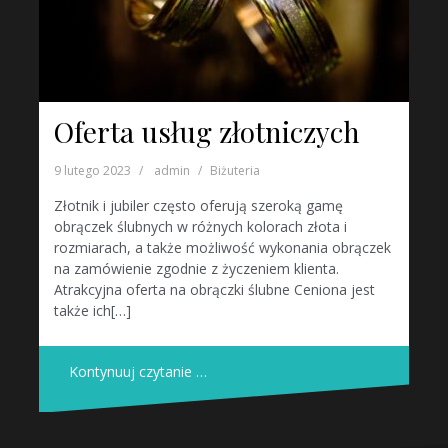
Oferta usług złotniczych
9 lutego 2023
admin
Biżuteria
Złotnik i jubiler często oferują szeroką gamę
obrączek ślubnych w różnych kolorach złota i
rozmiarach, a także możliwość wykonania obrączek
na zamówienie zgodnie z życzeniem klienta.
Atrakcyjna oferta na obrączki ślubne Ceniona jest
także ich[…]
Kontynuuj czytanie …