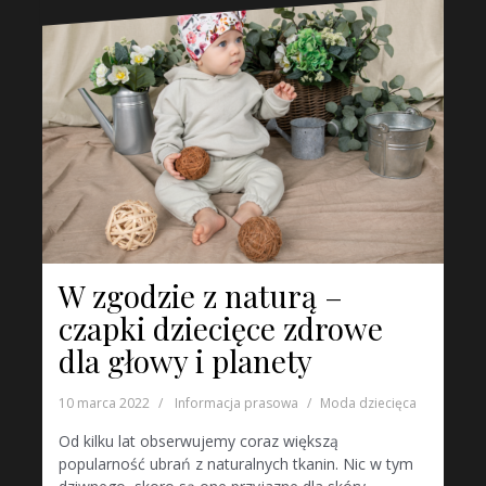
W zgodzie z naturą –
czapki dziecięce zdrowe
dla głowy i planety
10 marca 2022
Informacja prasowa
Moda dziecięca
Od kilku lat obserwujemy coraz większą
popularność ubrań z naturalnych tkanin. Nic w tym