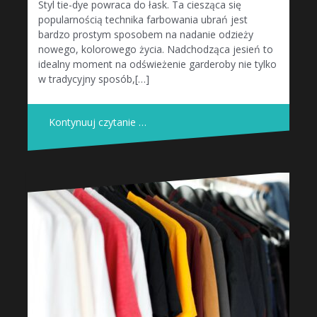
Styl tie-dye powraca do łask. Ta ciesząca się
popularnością technika farbowania ubrań jest
bardzo prostym sposobem na nadanie odzieży
nowego, kolorowego życia. Nadchodząca jesień to
idealny moment na odświeżenie garderoby nie tylko
w tradycyjny sposób,[…]
Kontynuuj czytanie …