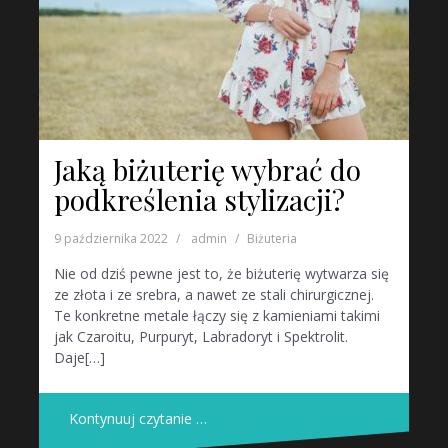
Jaką biżuterię wybrać do
podkreślenia stylizacji?
9 października 2022
admin
Biżuteria
Nie od dziś pewne jest to, że biżuterię wytwarza się
ze złota i ze srebra, a nawet ze stali chirurgicznej.
Te konkretne metale łączy się z kamieniami takimi
jak Czaroitu, Purpuryt, Labradoryt i Spektrolit.
Daje[…]
Kontynuuj czytanie …