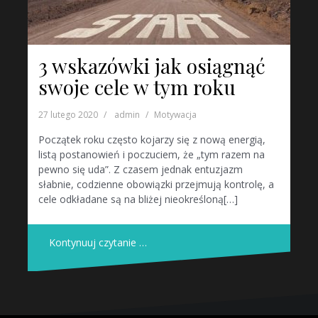
3 wskazówki jak osiągnąć
swoje cele w tym roku
27 lutego 2020
admin
Motywacja
Początek roku często kojarzy się z nową energią,
listą postanowień i poczuciem, że „tym razem na
pewno się uda”. Z czasem jednak entuzjazm
słabnie, codzienne obowiązki przejmują kontrolę, a
cele odkładane są na bliżej nieokreśloną[…]
Kontynuuj czytanie …