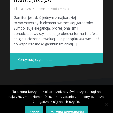
7 lipca 2020
admin
Moda męska
Garnitur jest dziś jednym z najbardziej
rozpoznawalnych elementów męskiej garderoby.
Symbolizuje elegancję, profesjonalizm i
ponadczasowy styl, ale jego obecna forma to efekt
długiej i złożonej ewolucji. Od początku XIX wieku aż
po współczesność garnitur zmieniał[…]
Kontynuuj czytanie …
Ta strona korzysta z ciasteczek aby świadczyć usługi na
Dumnie wspierane przez WordPressa
|
Szablon:
Oblique
by
najwyższym poziomie. Dalsze korzystanie ze strony oznacza,
Themeisle.
że zgadzasz się na ich użycie.
Strona główna
Polityka prywatności
Zgoda
Polityka prywatności