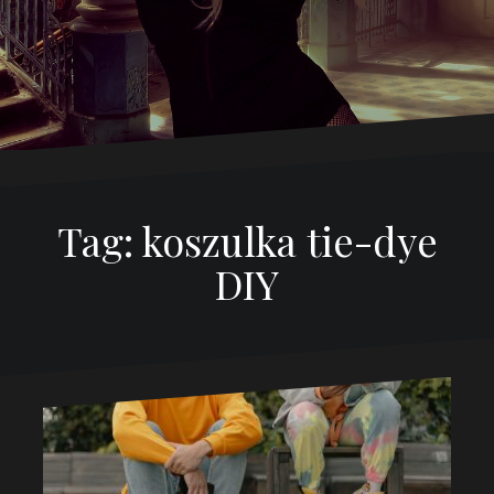
Tag:
koszulka tie-dye
DIY