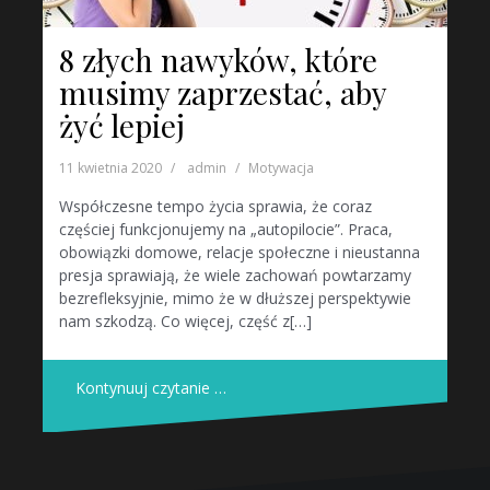
8 złych nawyków, które
musimy zaprzestać, aby
żyć lepiej
11 kwietnia 2020
admin
Motywacja
Współczesne tempo życia sprawia, że coraz
częściej funkcjonujemy na „autopilocie”. Praca,
obowiązki domowe, relacje społeczne i nieustanna
presja sprawiają, że wiele zachowań powtarzamy
bezrefleksyjnie, mimo że w dłuższej perspektywie
nam szkodzą. Co więcej, część z[…]
Kontynuuj czytanie …