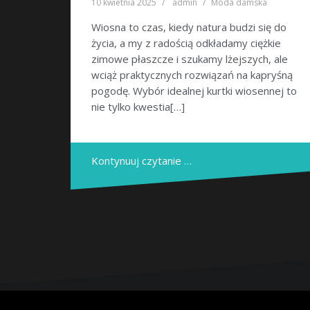
10 kwietnia 2025
admin
Moda damska
Wiosna to czas, kiedy natura budzi się do
życia, a my z radością odkładamy ciężkie
zimowe płaszcze i szukamy lżejszych, ale
wciąż praktycznych rozwiązań na kapryśną
pogodę. Wybór idealnej kurtki wiosennej to
nie tylko kwestia[…]
Kontynuuj czytanie …