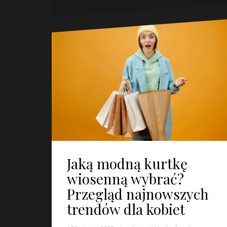
Jaką modną kurtkę
wiosenną wybrać?
Przegląd najnowszych
trendów dla kobiet