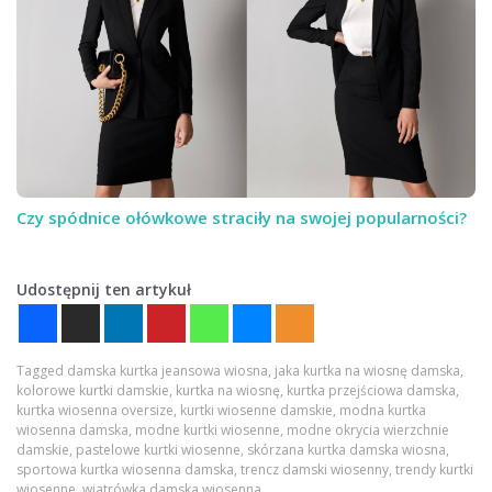
Czy spódnice ołówkowe straciły na swojej popularności?
Udostępnij ten artykuł
Tagged
damska kurtka jeansowa wiosna
,
jaka kurtka na wiosnę damska
,
kolorowe kurtki damskie
,
kurtka na wiosnę
,
kurtka przejściowa damska
,
kurtka wiosenna oversize
,
kurtki wiosenne damskie
,
modna kurtka
wiosenna damska
,
modne kurtki wiosenne
,
modne okrycia wierzchnie
damskie
,
pastelowe kurtki wiosenne
,
skórzana kurtka damska wiosna
,
sportowa kurtka wiosenna damska
,
trencz damski wiosenny
,
trendy kurtki
wiosenne
,
wiatrówka damska wiosenna