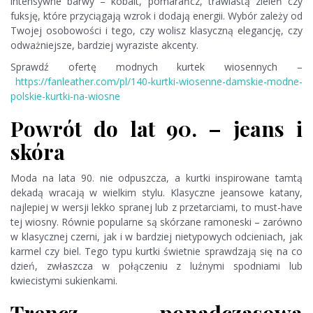
intensywne barwy – kobalt, pomarańcz, trawiastą zieleń czy
fuksję, które przyciągają wzrok i dodają energii. Wybór zależy od
Twojej osobowości i tego, czy wolisz klasyczną elegancję, czy
odważniejsze, bardziej wyraziste akcenty.
Sprawdź ofertę modnych kurtek wiosennych –
https://fanleather.com/pl/140-kurtki-wiosenne-damskie-modne-
polskie-kurtki-na-wiosne
Powrót do lat 90. – jeans i
skóra
Moda na lata 90. nie odpuszcza, a kurtki inspirowane tamtą
dekadą wracają w wielkim stylu. Klasyczne jeansowe katany,
najlepiej w wersji lekko spranej lub z przetarciami, to must-have
tej wiosny. Równie popularne są skórzane ramoneski – zarówno
w klasycznej czerni, jak i w bardziej nietypowych odcieniach, jak
karmel czy biel. Tego typu kurtki świetnie sprawdzają się na co
dzień, zwłaszcza w połączeniu z luźnymi spodniami lub
kwiecistymi sukienkami.
Trencz – ponadczasowa