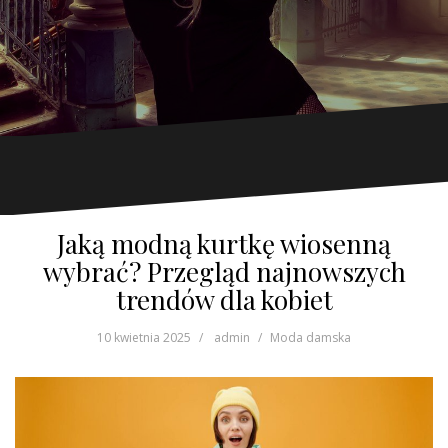
Jaką modną kurtkę wiosenną
wybrać? Przegląd najnowszych
trendów dla kobiet
10 kwietnia 2025
admin
Moda damska