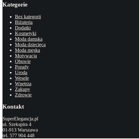
Kategorie
Bez kategorii
Biżuteria
Dodatki
Kosmetyki
Moda damska
Moda dziecięca
Moda męska
Motywacja
Obuwie
Porady
Uroda
Wesele
Wnętrza
Zakupy
Zdrowie
Kontakt
SuperElegancja.pl
ul. Szekspira 4
01-913 Warszawa
tel. 577 904 448