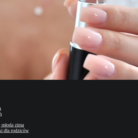
m
h
ę młodą zimą
ki dla rodziców