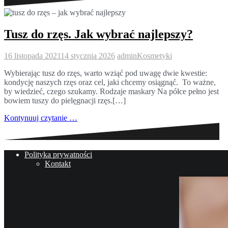
Tusz do rzęs. Jak wybrać najlepszy?
16 listopada 2021
14 stycznia 2026
admin
Kosmetyki
Wybierając tusz do rzęs, warto wziąć pod uwagę dwie kwestie:
kondycję naszych rzęs oraz cel, jaki chcemy osiągnąć. To ważne,
by wiedzieć, czego szukamy. Rodzaje maskary Na półce pełno jest
bowiem tuszy do pielęgnacji rzęs.[…]
Kontynuuj czytanie …
Polityka prywatności
Kontakt