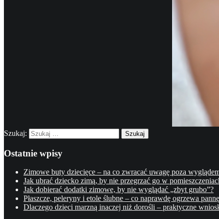
Szukaj:
Ostatnie wpisy
Zimowe buty dziecięce – na co zwracać uwagę poza wygląde
Jak ubrać dziecko zimą, by nie przegrzać go w pomieszczeniac
Jak dobierać dodatki zimowe, by nie wyglądać „zbyt grubo”?
Płaszcze, peleryny i etole ślubne – co naprawdę ogrzewa pann
Dlaczego dzieci marzną inaczej niż dorośli – praktyczne wnios