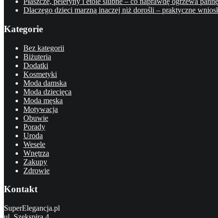
Płaszcze, peleryny i etole ślubne – co naprawdę ogrzewa pann
Dlaczego dzieci marzną inaczej niż dorośli – praktyczne wnios
Kategorie
Bez kategorii
Biżuteria
Dodatki
Kosmetyki
Moda damska
Moda dziecięca
Moda męska
Motywacja
Obuwie
Porady
Uroda
Wesele
Wnętrza
Zakupy
Zdrowie
Kontakt
SuperElegancja.pl
ul. Szekspira 4