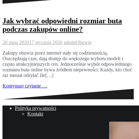
Jak wybrać odpowiedni rozmiar buta
podczas zakupów online?
28 maja 2020
17 stycznia 2026
admin
Obuwie
Zakupy obuwia przez internet stały się codziennością.
Oszczędzają czas, dają dostęp do większego wyboru modeli i
często atrakcyjniejszych cen. Jednocześnie wybór odpowiedniego
rozmiaru buta online bywa źródłem niepewności. Każdy, kto choć
raz musiał odsyłać źle[…]
Kontynuuj czytanie …
Polityka prywatności
Kontakt