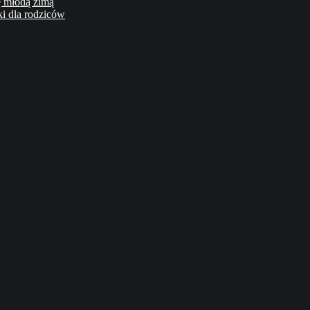
ę młodą zimą
ki dla rodziców