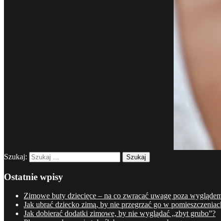
Szukaj:
Ostatnie wpisy
Zimowe buty dziecięce – na co zwracać uwagę poza wygląde
Jak ubrać dziecko zimą, by nie przegrzać go w pomieszczeniac
Jak dobierać dodatki zimowe, by nie wyglądać „zbyt grubo”?