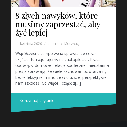
8 złych nawyków, które
musimy zaprzestać, aby
żyć lepiej
11 kwietnia 2020
admin
Motywacja
Współczesne tempo życia sprawia, że coraz
częściej funkcjonujemy na „autopilocie”. Praca,
obowiązki domowe, relacje społeczne i nieustanna
presja sprawiają, że wiele zachowań powtarzamy
bezrefleksyjnie, mimo że w dłuższej perspektywie
nam szkodzą. Co więcej, część z[…]
Kontynuuj czytanie …