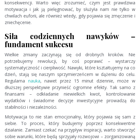
konsekwencji. Warto więc zrozumieć, czym jest prawdziwa
motywacja i jak ją pielęgnować, by służyła nam nie tylko w
chwilach euforii, ale również wtedy, gdy pojawia się zmęczenie i
zniechęcenie.
Siła codziennych nawyków –
fundament sukcesu
Wielkie zmiany zaczynają się od drobnych kroków. Nie
potrzebujemy rewolucji, by coś poprawić – wystarczy
systematyczność i cierpliwość. Nawyki, które kształtujemy na co
dzień, stają się naszym sprzymierzeńcem w dążeniu do celu.
Regularna
nauka
, nawet przez 15 minut dziennie, może w
dłuższej perspektywie przynieść ogromne efekty. Tak samo z
finansami – odkładanie niewielkich kwot, kontrolowanie
wydatków i świadome decyzje inwestycyjne prowadzą do
stabilności i niezależności.
Motywacja to nie stan emocjonalny, który pojawia się sam z
siebie. To proces, który budujemy poprzez konsekwentne
działanie. Zamiast czekać na przypływ inspiracji, warto stworzyć
sobie warunki, które będą sprzyjały rozwojowi – zorganizowaną