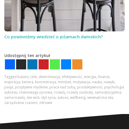
Co powinniśmy wiedzieć o piżamach damskich?
Udostępnij ten artykuł
Tagged
balans
,
cele
,
determinacja
,
efektywność
,
energia
,
finanse
,
inspiracja
,
kariera
,
koncentracja
,
mindset
,
motywacja
,
nauka
,
nawyki
,
pasja
,
pozytywne myślenie
,
praca nad sobą
,
produktywność
,
psychologia
sukcesu
,
równowaga życiowa
,
rozwój
,
rozwój osobisty
,
samodyscyplina
,
samorozwój
,
siła woli
,
styl życia
,
sukces
,
wellbeing
,
wewnętrzna siła
,
zarządzanie czasem
,
zdrowie