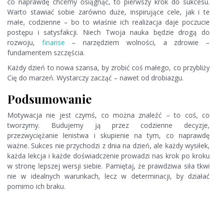
co naprawdę chcemy osiągnąć, to pierwszy krok do sukcesu.
Warto stawiać sobie zarówno duże, inspirujące cele, jak i te
małe, codzienne – bo to właśnie ich realizacja daje poczucie
postępu i satysfakcji. Niech Twoja nauka będzie drogą do
rozwoju,
finanse
– narzędziem wolności, a zdrowie –
fundamentem szczęścia.
Każdy dzień to nowa szansa, by zrobić coś małego, co przybliży
Cię do marzeń. Wystarczy zacząć – nawet od drobiazgu.
Podsumowanie
Motywacja nie jest czymś, co można znaleźć – to coś, co
tworzymy. Budujemy ją przez codzienne decyzje,
przezwyciężanie lenistwa i skupienie na tym, co naprawdę
ważne. Sukces nie przychodzi z dnia na dzień, ale każdy wysiłek,
każda lekcja i każde doświadczenie prowadzi nas krok po kroku
w stronę lepszej wersji siebie. Pamiętaj, że prawdziwa siła tkwi
nie w idealnych warunkach, lecz w determinacji, by działać
pomimo ich braku.