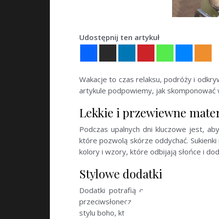
Udostępnij ten artykuł
Wakacje to czas relaksu, podróży i odkry
artykule podpowiemy, jak skomponować wa
Lekkie i przewiewne mater
Podczas upalnych dni kluczowe jest, ab
które pozwolą skórze oddychać. Sukienki 
kolory i wzory, które odbijają słońce i dod
Stylowe dodatki
Dodatki potrafią odmienić każdą styli
przeciwsłonecznych, które dodadzą tajem
stylu boho, która doda lekkości i letniego 