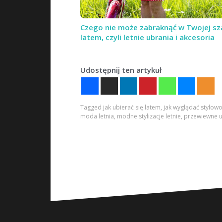
Czego nie może zabraknąć w Twojej sz
latem, czyli letnie ubrania i akcesoria
Udostępnij ten artykuł
Tagged
jak ubierać się latem
,
jak wyglądać stylow
moda letnia
,
modne stylizacje letnie
,
przewiewne u