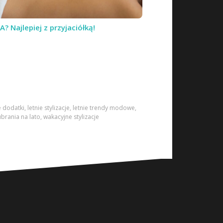
A? Najlepiej z przyjaciółką!
e dodatki
,
letnie stylizacje
,
letnie trendy modowe
,
ubrania na lato
,
wakacyjne stylizacje