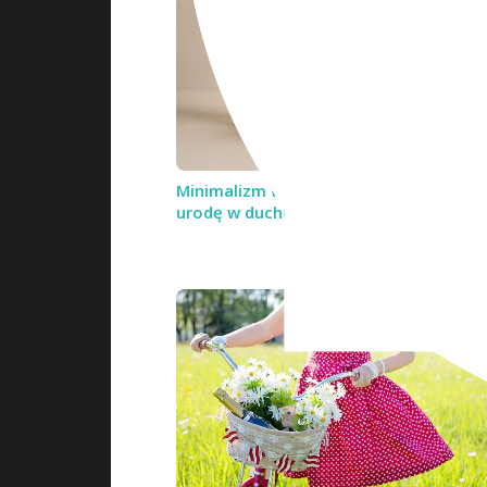
Minimalizm w kosmetykach – jak dbać 
urodę w duchu „less is more”?