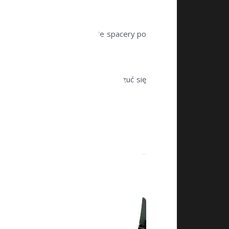
idealne rozwiązania na długie spacery po
laży, jak i w hotelu.
e dodatki i wygodne obuwie, aby czuć się
zoną w słońcu!