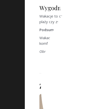
Wygodne obuwie
Wakacje to czas aktywności, dlatego wyg
plaży czy zwiedzanie nowych miejsc. Wart
Podsumowanie
Wakacje to doskonała okazja, aby bawić 
komfortowo i wyglądać świetnie. Pamiętaj,
Obraz
Pexels
z
Pixabay
Zobacz także