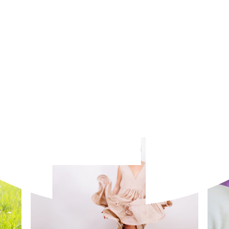
Pierś
o
porad
Wyjątkowe świece sojowe z bawelnianym
knotem