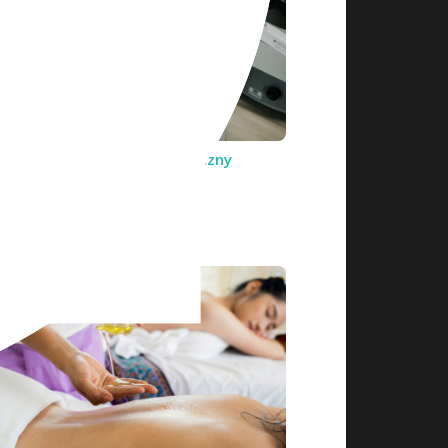
cionki z kamieniami – praktyczny
nik!