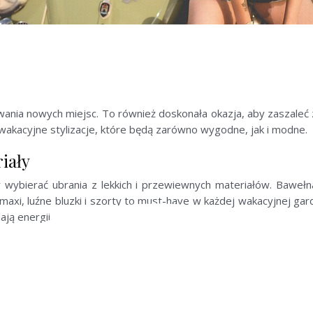
wania nowych miejsc. To również doskonała okazja, aby zaszaleć 
kacyjne stylizacje, które będą zarówno wygodne, jak i modne.
iały
y wybierać ubrania z lekkich i przewiewnych materiałów. Bawełn
maxi, luźne bluzki i szorty to must-have w każdej wakacyjnej ga
ają energii.
zację. W wakacyjnym looku nie może zabraknąć kapelusza, któr
niczości. Wybieraj torby plażowe, które pomieszczą wszystkie 
klimatu.