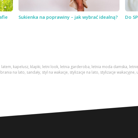
afie
Sukienka na poprawiny – jak wybrać idealną?
Do SP
o latem
,
kapelusz
,
klapki
,
letni look
,
letnia garderoba
,
letnia moda damska
,
letni
brania na lato
,
sandały
,
styl na wakacje
,
stylizacje na lato
,
stylizacje wakacyjne
,