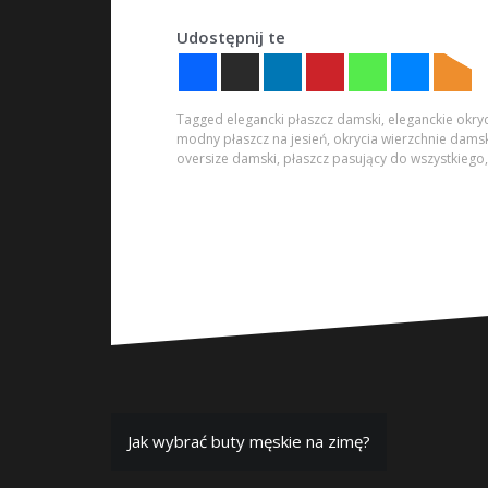
Udostępnij ten artykuł
Tagged
elegancki płaszcz damski
,
eleganckie okry
modny płaszcz na jesień
,
okrycia wierzchnie damsk
oversize damski
,
płaszcz pasujący do wszystkiego
Nawigacja
Jak wybrać buty męskie na zimę?
wpisu