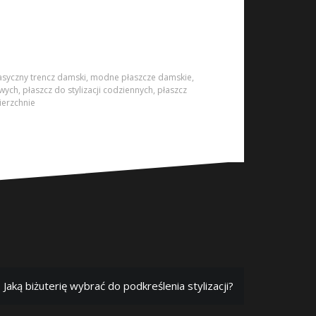
asyczny trencz damski
,
modne płaszcze damskie
,
owych
,
płaszcz do stylizacji codziennych
,
płaszcz
ierzchnie
Jaką biżuterię wybrać do podkreślenia stylizacji?