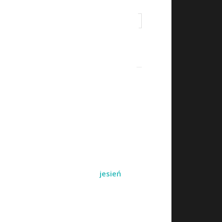
 kupić złote kolczyki?
 trendy są modne w sezonie jesień
?