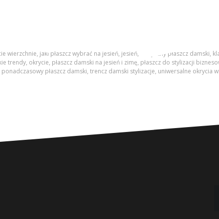
cie wierzchnie
,
jaki płaszcz wybrać na jesień
,
jesień
,
klasyczny płaszcz damski
,
kl
ie trendy
,
okrycie
,
płaszcz damski na jesień i zimę
,
płaszcz do stylizacji biznes
,
ponadczasowy płaszcz damski
,
trencz damski stylizacje
,
uniwersalne okrycia w