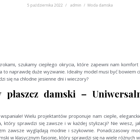
5 października 2022
admin
Moda damska
i krokami, szukamy ciepłego okrycia, które zapewni nam komfort 
 to naprawdę duże wyzwanie. Idealny model musi być bowiem ciepł
i się na chłodne jesienne dni i wieczory?
y płaszcz damski – Uniwersal
wspaniale! Wielu projektantów proponuje nam ciepłe, eleganck
 który sprawdzi się zawsze i w każdej stylizacji? Nie wiesz, j
alizm zawsze wyglądają modnie i szykownie. Ponadczasowy mo
mski w klasycznym fasonie, który sprawdzi się na wiele różnych wyj