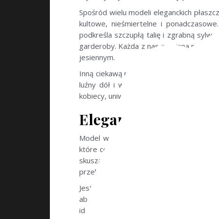
Spośród wielu modeli eleganckich płaszcz
kultowe, nieśmiertelne i ponadczasowe
podkreśla szczupłą talię i zgrabną sylw
garderoby. Każda z nas powinna mieć cho
jesiennym.
Inną ciekawą propozycją jest oversizowy
luźny dół i wiązany w talii pasek nadają
kobiecy, uniwersalny krój sprawia, że zn
Elegancki płaszcz d
Model w kolorze czarnym, szarym i grana
które cenią sobie wyrafinowaną prostotę i
skuszą się zmysłowy kobalt, intensywn
przebojowe z pewnością wybiorą radosny 
Jesteś miłośniczką tradycji? To jasny 
absolutny hit i klasyka w nowoczesnej o
idealne okrycie wierzchnie dla modnych