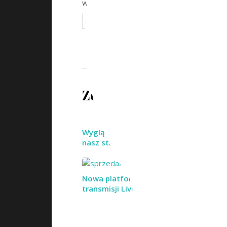
wybrać klasyczny, elegancki i perfekcyjn
Artykuł powstał we współpracy z
Molton
Zobacz także
Wygląd ma znaczenie – czyli w jaki sp
nasz strój wpływa na relacje z innymi.
Nowa platforma sprzedażowa za pom
transmisji Live!