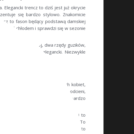
Elegancki trencz to dziś jest już okrycie
zentuje się bardzo stylowo. Znakomicie
trencz to fason będący podstawą damskiej
ę przed chłodem i sprawdzi się w sezonie
ii. Dopracowany krój, dwa rzędy guzików,
kreśla figurę i jest elegancki. Niezwykle
ealna propozycja dla eleganckich kobiet,
 wyrazistych kolorów i nasyconych odcieni,
Kobiety odważne, pewne siebie i bardzo
owy model z wiązanym paskiem w talii to
w stylizacji codziennej i biznesowej. To
służyć przez długie lata. Dlatego warto